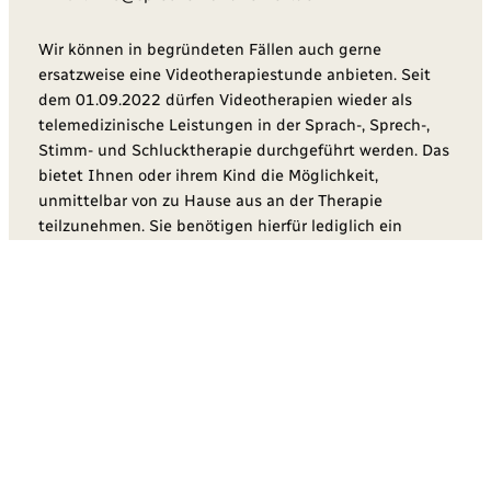
Wir können in begründeten Fällen auch gerne
ersatzweise eine Videotherapiestunde anbieten. Seit
dem 01.09.2022 dürfen Videotherapien wieder als
telemedizinische Leistungen in der Sprach-, Sprech-,
Stimm- und Schlucktherapie durchgeführt werden. Das
bietet Ihnen oder ihrem Kind die Möglichkeit,
unmittelbar von zu Hause aus an der Therapie
teilzunehmen. Sie benötigen hierfür lediglich ein
internetfähiges Endgerät mit Kamera und Mikrofon.
Wir dürfen Sie und Ihr Kind nur behandeln, wenn es
medizinisch notwendig ist, d.h. eine gültige
Verordnung vorliegt. Folgeverordnungen können Sie
derzeit in den meisten Fällen telefonisch bei Ihrem
Arzt anfordern.
Vielen Dank für Ihr Verständnis!